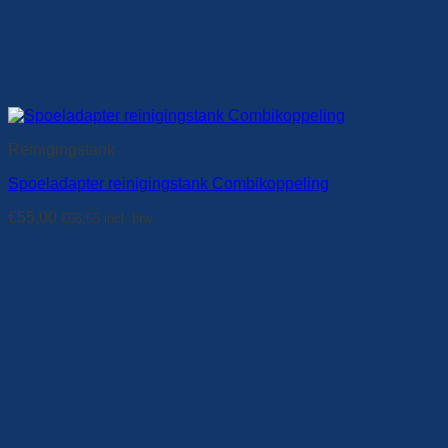
Reinigingstank
Spoeladapter reinigingstank Combikoppeling
€
55,00
€
66,55
incl. btw