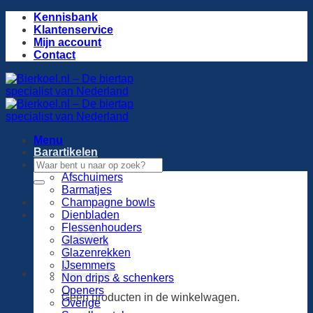
Ga
Kennisbank
naar
Klantenservice
inhoud
Mijn account
Contact
Menu
Barartikelen
Zoeken
naar:
Afschuimers
Barmatjes
Champagne bowls
Dienbladen
Flessenhouders
Glaswerk
Glazenrekken
IJsemmers
Non drips & schenkers
Openers
Geen producten in de winkelwagen.
Overige