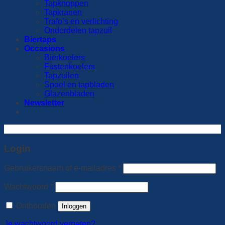
Tapknoppen
Tapkranen
Trafo’s en verlichting
Onderdelen tapzuil
Biertaps
Occasions
Bierkoelers
Fustenkoelers
Tapzuilen
Spoel en tapbladen
Glazenbladen
Newsletter
X Sluiten
Login
Gebruikersnaam of e-mailadres
*
Wachtwoord
*
Onthouden
Inloggen
Je wachtwoord vergeten?