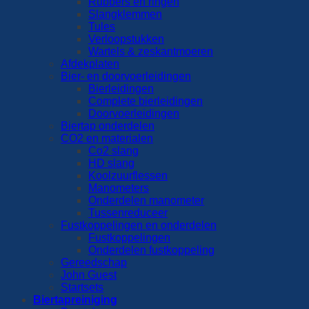
Rubbers en ringen
Slangklemmen
Tules
Verloopstukken
Wartels & zeskantmoeren
Afdekplaten
Bier- en doorvoerleidingen
Bierleidingen
Complete bierleidingen
Doorvoerleidingen
Biertap onderdelen
CO2 en materialen
Co2 slang
HD slang
Koolzuurflessen
Manometers
Onderdelen manometer
Tussenreduceer
Fustkoppelingen en onderdelen
Fustkoppelingen
Onderdelen fustkoppeling
Gereedschap
John Guest
Startsets
Biertapreiniging