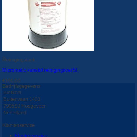
Reinigingstank
Micromatic kunstof reinigingsvat 5L
€
100,00
Bedrijfsgegevens
Bierkoel
Buitenvaart 1403
7905SJ Hoogeveen
Nederland
Klantenservice
Klantenservice