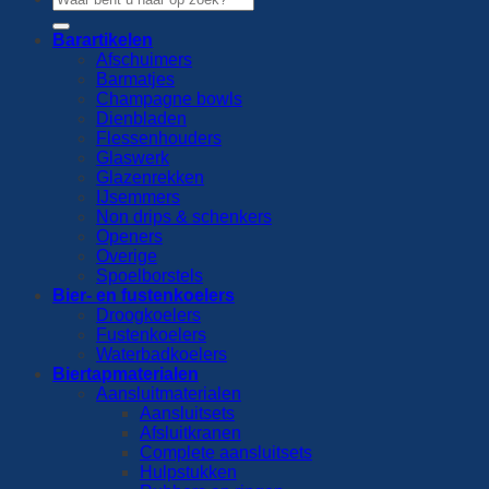
naar:
Barartikelen
Afschuimers
Barmatjes
Champagne bowls
Dienbladen
Flessenhouders
Glaswerk
Glazenrekken
IJsemmers
Non drips & schenkers
Openers
Overige
Spoelborstels
Bier- en fustenkoelers
Droogkoelers
Fustenkoelers
Waterbadkoelers
Biertapmaterialen
Aansluitmaterialen
Aansluitsets
Afsluitkranen
Complete aansluitsets
Hulpstukken