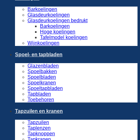
Barkoelingen
Glasdeurkoelingen
Glasdeurkoelingen bedrukt
Barkoelingen
Hoge koelingen
Tafelmodel koelingen
Wijnkoelingen
Spoel- en tapbladen
Glazenbladen
Spoelbakken
Spoelbladen
Spoelkranen
Spoeltapbladen
Tapbladen
Toebehoren
Tapzuilen en kranen
Tapzuilen
Taplenzen
Tapknoppen
Tapkranen