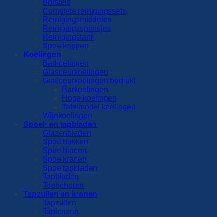
Borstels
Complete reinigingssets
Reinigingsmiddelen
Reinigingssponsjes
Reinigingstank
Spoelkoppen
Koelingen
Barkoelingen
Glasdeurkoelingen
Glasdeurkoelingen bedrukt
Barkoelingen
Hoge koelingen
Tafelmodel koelingen
Wijnkoelingen
Spoel- en tapbladen
Glazenbladen
Spoelbakken
Spoelbladen
Spoelkranen
Spoeltapbladen
Tapbladen
Toebehoren
Tapzuilen en kranen
Tapzuilen
Taplenzen