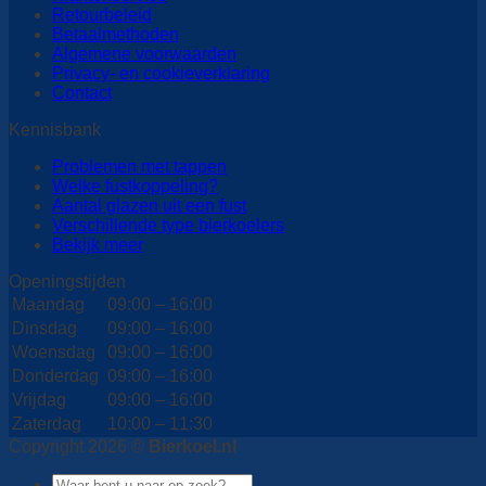
Retourbeleid
Betaalmethoden
Algemene voorwaarden
Privacy- en cookieverklaring
Contact
Kennisbank
Problemen met tappen
Welke fustkoppeling?
Aantal glazen uit een fust
Verschillende type bierkoelers
Bekijk meer
Openingstijden
Maandag
09:00 – 16:00
Dinsdag
09:00 – 16:00
Woensdag
09:00 – 16:00
Donderdag
09:00 – 16:00
Vrijdag
09:00 – 16:00
Zaterdag
10:00 – 11:30
Copyright 2026 ©
Bierkoel.nl
Zoeken