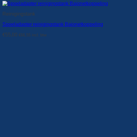
Reinigingstank
Spoeladapter reinigingstank Bajonetkoppeling
€
55,00
€
66,55
incl. btw