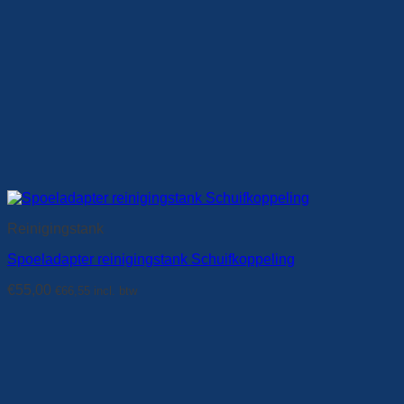
Reinigingstank
Spoeladapter reinigingstank Schuifkoppeling
€
55,00
€
66,55
incl. btw