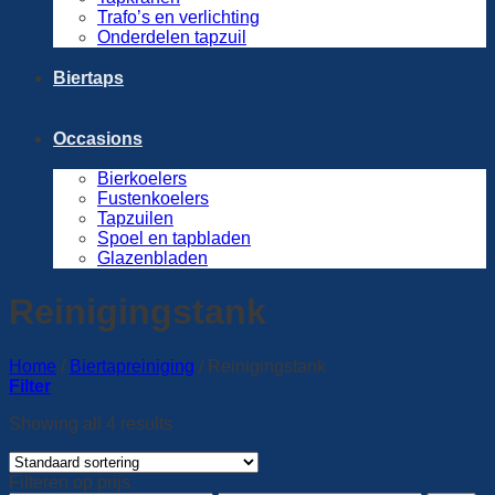
Trafo’s en verlichting
Onderdelen tapzuil
Biertaps
Occasions
Bierkoelers
Fustenkoelers
Tapzuilen
Spoel en tapbladen
Glazenbladen
Reinigingstank
Home
/
Biertapreiniging
/
Reinigingstank
Filter
Showing all 4 results
Filteren op prijs