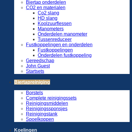
Biertap onderdelen
CO2 en materialen
Co2 slang
HD slang
Koolzuurflessen
Manometers
Onderdelen manometer
Tussenreduceer
Fustkoppelingen en onderdelen
Fustkoppelingen
Onderdelen fustkoppeling
Gereedschap
John Guest
Startsets
Biertapreiniging
Borstels
Complete reinigingssets
Reinigingsmiddelen
Reinigingssponsjes
Reinigingstank
Spoelkoppen
Koelingen