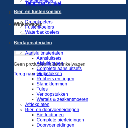
Spoelborstels
Terug naar winkel
Bier- en fustenkoelers
Droogkoelers
Winkelwagen
Fustenkoelers
Waterbadkoelers
Biertapmaterialen
Aansluitmaterialen
Aansluitsets
Afsluitkranen
Geen producten in de winkelwagen.
Complete aansluitsets
Hulpstukken
Terug naar winkel
Rubbers en ringen
Slangklemmen
Tules
Verloopstukken
Wartels & zeskantmoeren
Afdekplaten
Bier- en doorvoerleidingen
Bierleidingen
Complete bierleidingen
Doorvoerleidingen